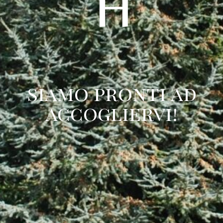
siamo pronti ad
accogliervi!