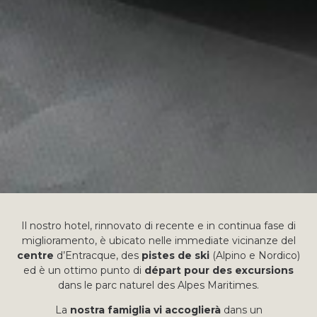
Il nostro hotel, rinnovato di recente e in continua fase di
miglioramento, è ubicato nelle immediate vicinanze del
centre
d’Entracque, des
pistes de ski
(Alpino e Nordico)
ed è un ottimo punto di
départ pour des excursions
dans le parc naturel des Alpes Maritimes.
La
nostra famiglia vi accoglierà
dans un