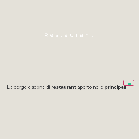
Restaurant
L’albergo dispone di
restaurant
aperto nelle
principali
festività
e su prenotazione per pranzi, cene e banchetti
(minimo 15 persone).
APPELEZ ET RÉSERVEZ